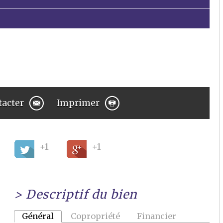
tacter
Imprimer
+1
+1
>
Descriptif du bien
Général
Copropriété
Financier