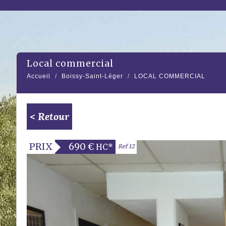
local commercial
Accueil
Boissy-Saint-Léger
LOCAL COMMERCIAL
< Retour
PRIX
690 €
HC*
Ref 12