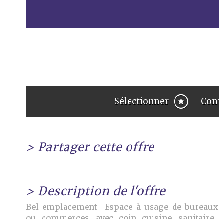
Sélectionner
Con
>
Partager cette offre
>
Description de l'offre
Bel emplacement Espace à usage de bureaux
ou commerces, avec coin cuisine, sanitaire,